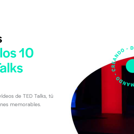
s
los 10
alks
ídeos de TED Talks, tú
iones memorables.