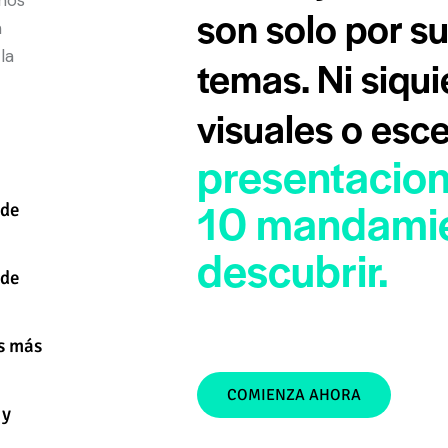
 nos
son solo por su
n
la
temas. Ni siqui
visuales o esc
presentacio
10 mandamie
 de
descubrir.
 de
as más
COMIENZA AHORA
 y