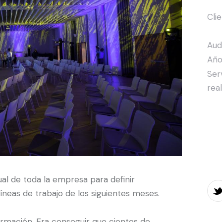
Cli
Aud
Año
Ser
rea
ual de toda la empresa para definir
líneas de trabajo de los siguientes meses.
ormación. Era conseguir que cientos de