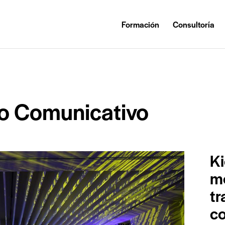
Formación
Consultoría
so Comunicativo
Ki
m
tr
c