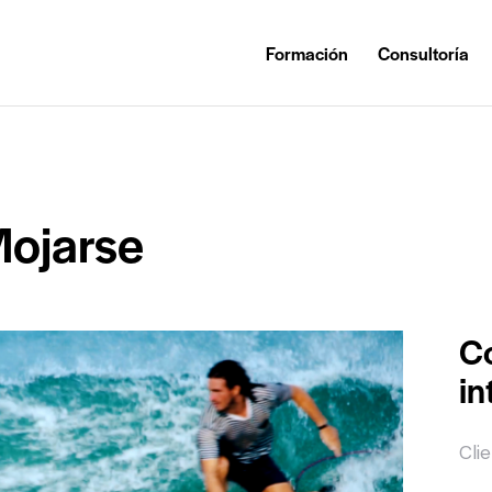
Formación
Consultoría
Mojarse
C
in
Cli