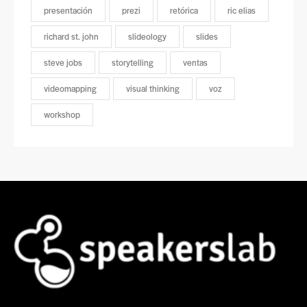
presentación
prezi
retórica
ric elias
richard st. john
slideology
slides
steve jobs
storytelling
ventas
videomapping
visual thinking
voz
workshop