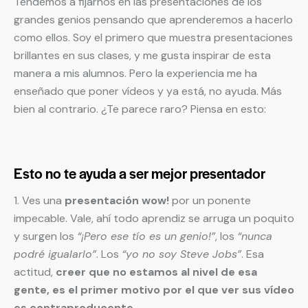
Tendemos a fijarnos en las presentaciones de los
grandes genios pensando que aprenderemos a hacerlo
como ellos. Soy el primero que muestra presentaciones
brillantes en sus clases, y me gusta inspirar de esta
manera a mis alumnos. Pero la experiencia me ha
enseñado que poner vídeos y ya está, no ayuda. Más
bien al contrario. ¿Te parece raro? Piensa en esto:
Esto no te ayuda a ser mejor presentador
1. Ves una
presentación wow!
por un ponente
impecable. Vale, ahí todo aprendiz se arruga un poquito
y surgen los
“¡Pero ese tío es un genio!”
, los
“nunca
podré igualarlo”
. Los
“yo no soy Steve Jobs”
. Esa
actitud,
creer que no estamos al nivel de esa
gente, es el primer motivo por el que ver sus vídeo
es contraproducente
.