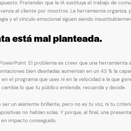
puesto. Pretender que la IA sustituya el trabajo de com
nvenza al cliente por nosotros. La herramienta organiza,
tegia y el vínculo emocional siguen siendo insustituiblem
nta está mal planteada.
PowerPoint. El problema es creer que una herramienta su
entaciones bien diseñadas aumentan en un 43 % la capac
á en el programa que uses ni en la velocidad a la que gene
cambia lo que tu público entiende, recuerda y decide.
er un asistente brillante, pero no es tu voz, ni tu criteri
apositivas no hablan solas. Y porque, al final, una presen
o en impacto conseguido.