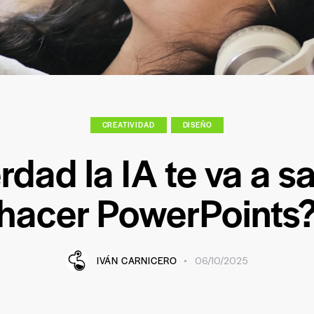
CREATIVIDAD
DISEÑO
dad la IA te va a s
hacer PowerPoints
IVÁN CARNICERO
06/10/2025