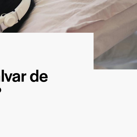
alvar de
?