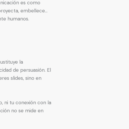
unicación es como
 proyecta, embellece…
ente humanos.
stituye la
idad de persuasión. El
res slides, sino en
o, ni tu conexión con la
tación no se mide en