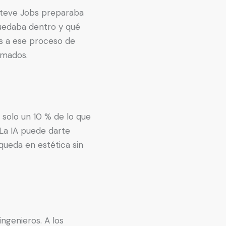
 Steve Jobs preparaba
uedaba dentro y qué
ias a ese proceso de
imados.
 solo un 10 % de lo que
 La IA puede darte
queda en estética sin
ngenieros. A los