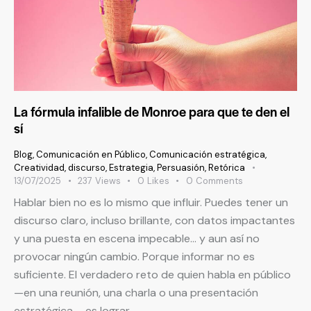
La fórmula infalible de Monroe para que te den el
sí
Blog
,
Comunicación en Público
,
Comunicación estratégica
,
Creatividad
,
discurso
,
Estrategia
,
Persuasión
,
Retórica
13/07/2025
237
Views
0
Likes
0
Comments
Hablar bien no es lo mismo que influir. Puedes tener un
discurso claro, incluso brillante, con datos impactantes
y una puesta en escena impecable… y aun así no
provocar ningún cambio. Porque informar no es
suficiente. El verdadero reto de quien habla en público
—en una reunión, una charla o una presentación
estratégica— es lograr…