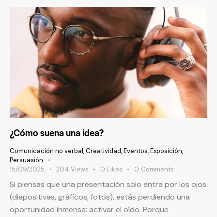
¿Cómo suena una idea?
Comunicación no verbal
,
Creatividad
,
Eventos
,
Exposición
,
Persuasión
15/09/2025
204
Views
0
Likes
0
Comments
Si piensas que una presentación solo entra por los ojos
(diapositivas, gráficos, fotos), estás perdiendo una
oportunidad inmensa: activar el oído. Porque