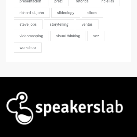
presentación
prezi
retórica
ric elias
richard st. john
slideology
slides
steve jobs
storytelling
ventas
videomapping
visual thinking
voz
workshop