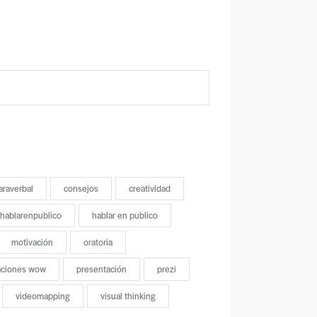
araverbal
consejos
creatividad
hablarenpublico
hablar en publico
motivación
oratoria
aciones wow
presentación
prezi
videomapping
visual thinking