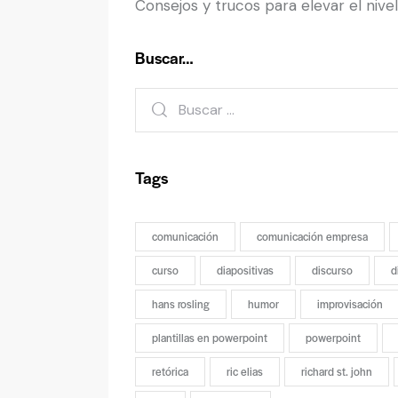
Consejos y trucos para elevar el nive
Buscar…
Tags
comunicación
comunicación empresa
curso
diapositivas
discurso
d
hans rosling
humor
improvisación
plantillas en powerpoint
powerpoint
retórica
ric elias
richard st. john