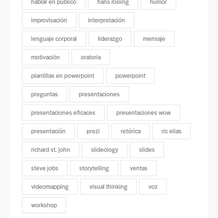
hablar en publico
hans rosling
humor
improvisación
interpretación
lenguaje corporal
liderazgo
mensaje
motivación
oratoria
plantillas en powerpoint
powerpoint
preguntas
presentaciones
presentaciones eficaces
presentaciones wow
presentación
prezi
retórica
ric elias
richard st. john
slideology
slides
steve jobs
storytelling
ventas
videomapping
visual thinking
voz
workshop