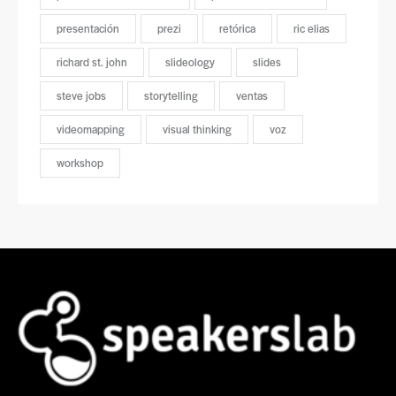
presentación
prezi
retórica
ric elias
richard st. john
slideology
slides
steve jobs
storytelling
ventas
videomapping
visual thinking
voz
workshop