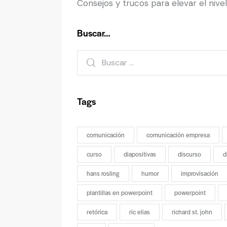
Consejos y trucos para elevar el nive
Buscar…
Tags
comunicación
comunicación empresa
curso
diapositivas
discurso
d
hans rosling
humor
improvisación
plantillas en powerpoint
powerpoint
retórica
ric elias
richard st. john