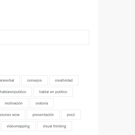
araverbal
consejos
creatividad
hablarenpublico
hablar en publico
motivación
oratoria
aciones wow
presentación
prezi
videomapping
visual thinking