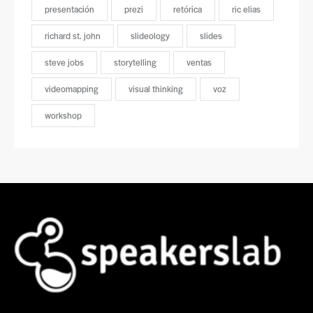
presentación
prezi
retórica
ric elias
richard st. john
slideology
slides
steve jobs
storytelling
ventas
videomapping
visual thinking
voz
workshop