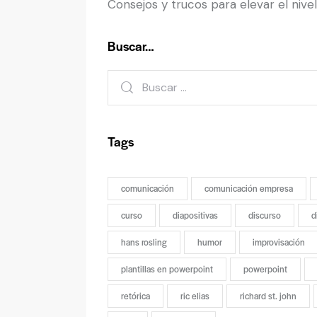
Consejos y trucos para elevar el nive
Buscar…
Tags
comunicación
comunicación empresa
curso
diapositivas
discurso
d
hans rosling
humor
improvisación
plantillas en powerpoint
powerpoint
retórica
ric elias
richard st. john