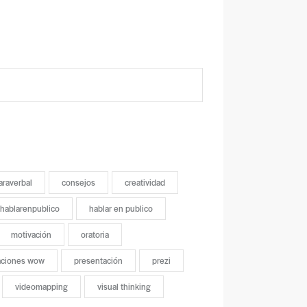
araverbal
consejos
creatividad
hablarenpublico
hablar en publico
motivación
oratoria
aciones wow
presentación
prezi
videomapping
visual thinking