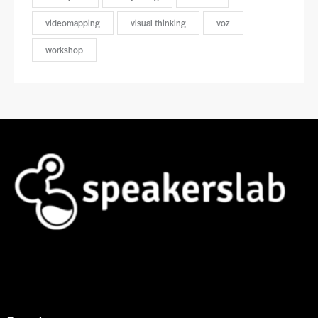
videomapping
visual thinking
voz
workshop