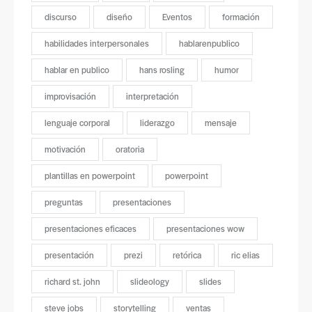
discurso
diseño
Eventos
formación
habilidades interpersonales
hablarenpublico
hablar en publico
hans rosling
humor
improvisación
interpretación
lenguaje corporal
liderazgo
mensaje
motivación
oratoria
plantillas en powerpoint
powerpoint
preguntas
presentaciones
presentaciones eficaces
presentaciones wow
presentación
prezi
retórica
ric elias
richard st. john
slideology
slides
steve jobs
storytelling
ventas