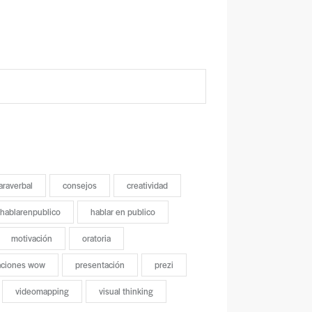
araverbal
consejos
creatividad
hablarenpublico
hablar en publico
motivación
oratoria
aciones wow
presentación
prezi
videomapping
visual thinking