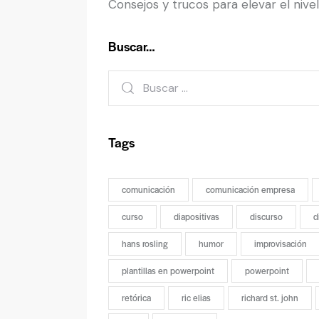
Consejos y trucos para elevar el nive
Buscar…
Tags
comunicación
comunicación empresa
curso
diapositivas
discurso
d
hans rosling
humor
improvisación
plantillas en powerpoint
powerpoint
retórica
ric elias
richard st. john