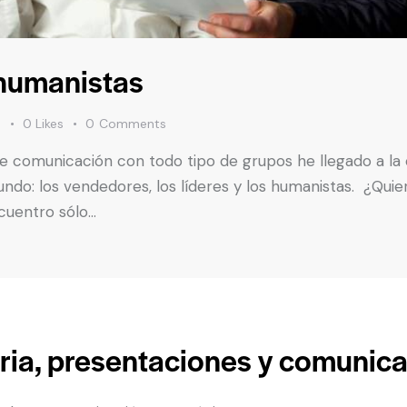
 humanistas
s
0
Likes
0
Comments
comunicación con todo tipo de grupos he llegado a la c
do: los vendedores, los líderes y los humanistas. ¿Quier
cuentro sólo…
ria, presentaciones y comunic