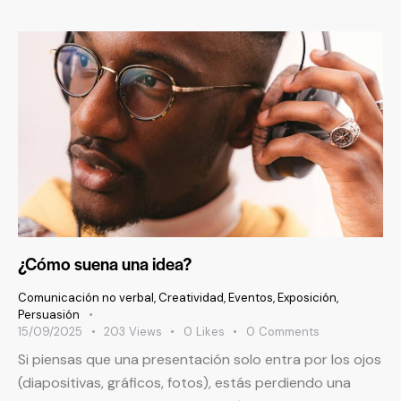
¿Cómo suena una idea?
Comunicación no verbal
,
Creatividad
,
Eventos
,
Exposición
,
Persuasión
15/09/2025
203
Views
0
Likes
0
Comments
Si piensas que una presentación solo entra por los ojos
(diapositivas, gráficos, fotos), estás perdiendo una