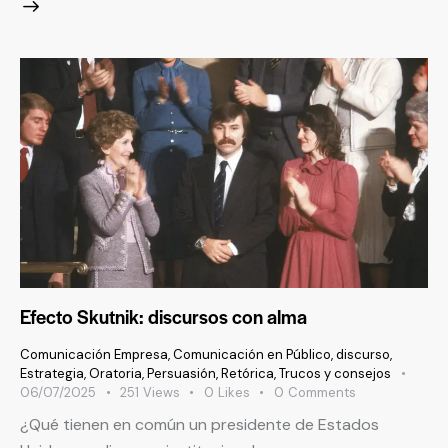
Efecto Skutnik: discursos con alma
Comunicación Empresa
,
Comunicación en Público
,
discurso
,
Estrategia
,
Oratoria
,
Persuasión
,
Retórica
,
Trucos y consejos
06/07/2025
251
Views
0
Likes
0
Comments
¿Qué tienen en común un presidente de Estados