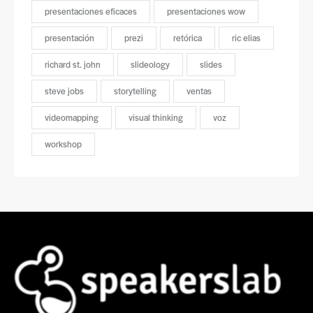
presentaciones eficaces
presentaciones wow
presentación
prezi
retórica
ric elias
richard st. john
slideology
slides
steve jobs
storytelling
ventas
videomapping
visual thinking
voz
workshop